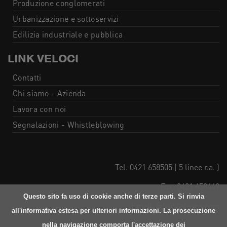
Produzione conglomerati
Urbanizzazione e sottoservizi
Edilizia industriale e pubblica
LINK VELOCI
Contatti
Chi siamo - Azienda
Lavora con noi
Segnalazioni - Whistleblowing
Tel. 0421 658505 ( 5 linee r.a. )
Fax. 0421 658449
Questo sito fa uso di cookie anche di terze parti. Si rinvia
Email. info@ifaf-spa.com
all'informativa estesa per ulteriori informazioni. La prosecuzione
nella navigazione comporta l'accettazione dei