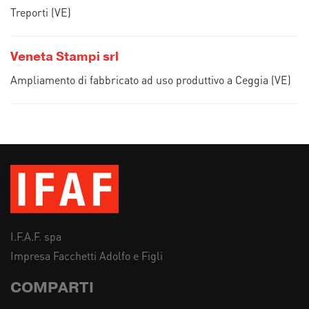
Treporti (VE)
Veneta Stampi srl
Ampliamento di fabbricato ad uso produttivo a Ceggia (VE)
I.F.A.F. spa
Impresa Facchetti Adolfo e Figli
COMPARTI